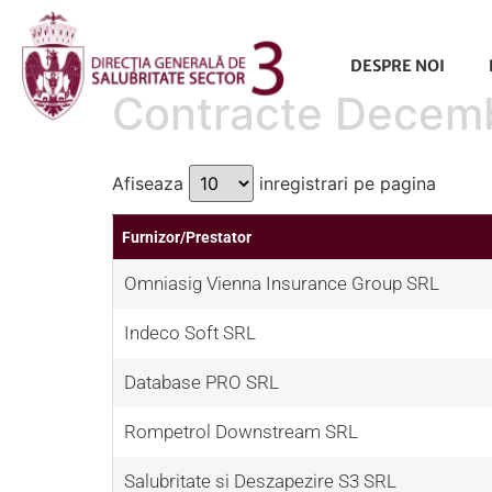
conținut
DESPRE NOI
Contracte Decem
Afiseaza
inregistrari pe pagina
Furnizor/Prestator
Omniasig Vienna Insurance Group SRL
Indeco Soft SRL
Database PRO SRL
Rompetrol Downstream SRL
Salubritate si Deszapezire S3 SRL