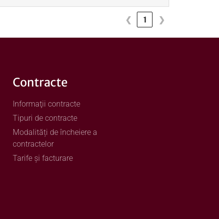
❮
1
❯
Contracte
Informaţii contracte
Tipuri de contracte
Modalități de încheiere a
contractelor
Tarife și facturare