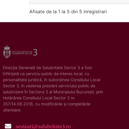
Afisate de la 1 la 5 din 5 inregistrari
Direcția Generală de Salubritate Sector 3 a fost
înființată ca serviciu public de interes local, cu
personalitate juridică, în subordinea Consiliului Local
Sector 3, în vederea prestării serviciului public de
salubrizare în Sectorul 3 al Municipiului București, prin
Hotărârea Consiliului Local Sector 3 nr.
357/14.08.2018, cu modificările și completările
ulterioare.
sesizari@salubritate3.ro