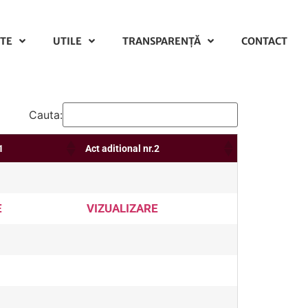
TE
UTILE
TRANSPARENȚĂ
CONTACT
Cauta:
1
Act aditional nr.2
E
VIZUALIZARE