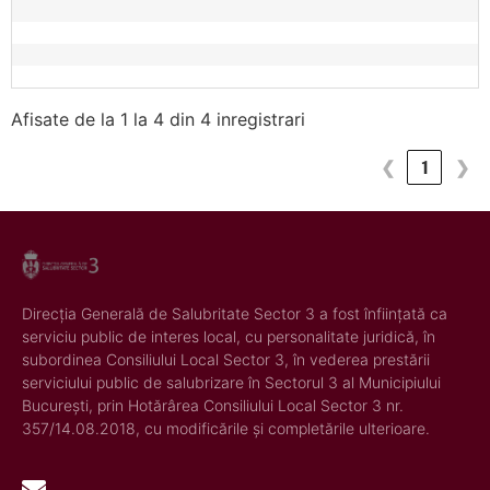
Afisate de la 1 la 4 din 4 inregistrari
❮
1
❯
Direcția Generală de Salubritate Sector 3 a fost înființată ca
serviciu public de interes local, cu personalitate juridică, în
subordinea Consiliului Local Sector 3, în vederea prestării
serviciului public de salubrizare în Sectorul 3 al Municipiului
București, prin Hotărârea Consiliului Local Sector 3 nr.
357/14.08.2018, cu modificările și completările ulterioare.