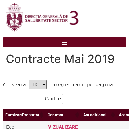
conținut
Contracte Mai 2019
Afiseaza 
 inregistrari pe pagina
Cauta:
Furnizor/Prestator
Contract
Act aditional
Act a
Eco 
VIZUALIZARE