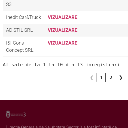
S3
Inedit Car&Truck
VIZUALIZARE
AD STIL SRL
VIZUALIZARE
I&I Cons 
VIZUALIZARE
Concept SRL
Afisate de la 1 la 10 din 13 inregistrari
❮
1
2
❯
Direcția Generală de Salubritate Sector 3 a fost înființată ca