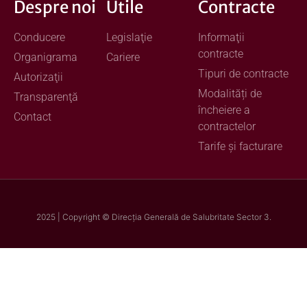
Despre noi
Utile
Contracte
Conducere
Legislaţie
Informaţii
contracte
Organigrama
Cariere
Tipuri de contracte
Autorizaţii
Modalități de
Transparenţă
încheiere a
Contact
contractelor
Tarife și facturare
2025 | Copyright © Direcţia Generală de Salubritate Sector 3.