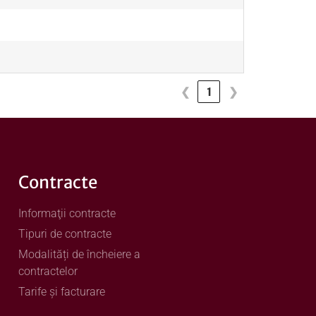
❮
1
❯
Contracte
Informaţii contracte
Tipuri de contracte
Modalități de încheiere a
contractelor
Tarife și facturare