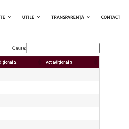
TE
UTILE
TRANSPARENȚĂ
CONTACT
Cauta:
dițional 2
Act adițional 3