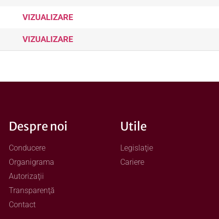
VIZUALIZARE
VIZUALIZARE
Despre noi
Utile
Conducere
Legislaţie
Organigrama
Cariere
Autorizaţii
Transparenţă
Contact