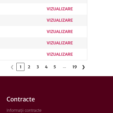
VIZUALIZARE
VIZUALIZARE
VIZUALIZARE
VIZUALIZARE
VIZUALIZARE
…
❮
1
2
3
4
5
19
❯
Contracte
Informaţii contracte