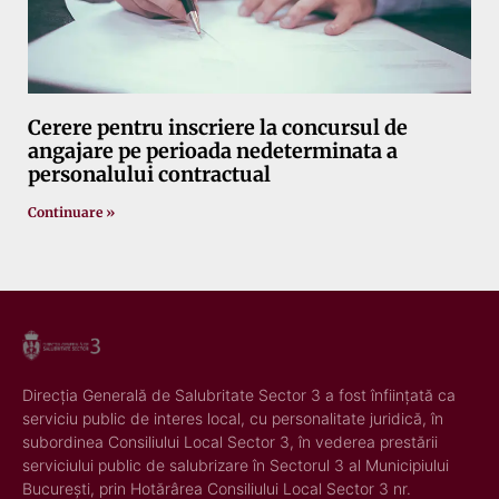
Cerere pentru inscriere la concursul de
angajare pe perioada nedeterminata a
personalului contractual
Continuare »
Direcția Generală de Salubritate Sector 3 a fost înființată ca
serviciu public de interes local, cu personalitate juridică, în
subordinea Consiliului Local Sector 3, în vederea prestării
serviciului public de salubrizare în Sectorul 3 al Municipiului
București, prin Hotărârea Consiliului Local Sector 3 nr.